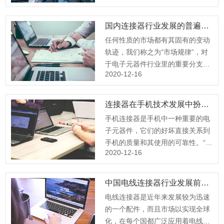
况，目前解决这个问题的方法可以
通过改变针头镀层材料得到有效的
国内连接器行业发展的普遍变动轨迹
控制。在Pogo pin的针头镀层方
任何性质的市场都有其固有的变动
面，目前所使用的绝大多数都是Au
轨迹，我们称之为“市场规律”，对
的材料，Au于Sn的黏附性是比较
于电子元器件行业里的重要分支
强，为了解决这个材料特性的问
2020-12-16
Pogo Pin连接器行业，浩隆电子专
题，可以使用Pdco的材料来代替
家对其运动轨迹进行了深入分析。
Au，Pdco同样也是一种贵金属，
从2007年至2010年数据分析图可
连接器在手机技术发展中扮演重要角色
与金相比它有以下的材料特性。
看出，国内Pogo Pin连接器的市场
（1）硬度Pdco 的硬度为
手机连接器是手机中一种重要的电
变动轨迹主要呈“两高两低”的运行
450HVAu的硬度为200HVPdco的
子元器件，它们的好坏直接关系到
趋势。“两高”即：2、3月份为一高
表面硬度相比Au更
手机的质量和其使用的可靠性。“虽
峰期，6、7月为另一高……
2020-12-16
然没有具体的统计数据，但我们认
为手机主要的售后质量问题都与连
接器/互连有关。”泰克美资安普有
中国电线连接器行业发展前景简析
限公司业务总监徐约翰说。 手机所
电线连接器是近年来发展较为迅速
使用的连接器种类根据其产品的不
的一个配件，而且市场以实现全球
同而略有差异，平均使用数量约在
化，在每个国都广泛应用着电线连